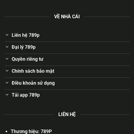
VỀ NHÀ CÁI
Liên hệ 789p
Đại lý 789p
Quyền riêng tư
Chính sách bảo mật
Điều khoản sử dụng
Tải app 789p
LIÊN HỆ
Thương hiệu: 789P